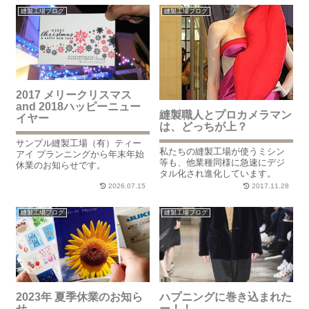
縫製工場ブログ
縫製工場ブログ
2017 メリークリスマス
and 2018ハッピーニュー
縫製職人とプロカメラマン
イヤー
は、どっちが上？
サンプル縫製工場（有）ティー
私たちの縫製工場が使うミシン
アイ プランニングから年末年始
等も、他業種同様に急速にデジ
休業のお知らせです。
タル化され進化しています。
2026.07.15
2017.11.28
縫製工場ブログ
縫製工場ブログ
2023年 夏季休業のお知ら
ハプニングに巻き込まれた
せ
ー！！