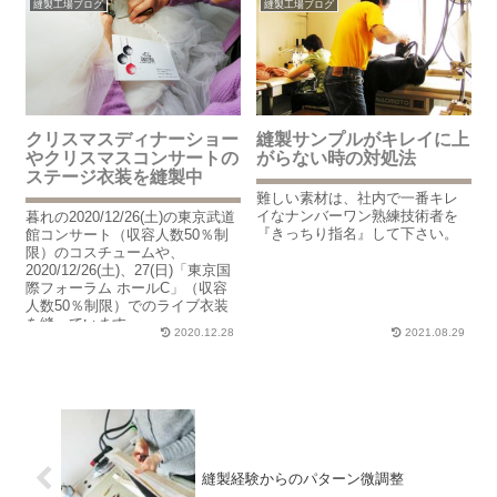
縫製工場ブログ
縫製工場ブログ
クリスマスディナーショー
縫製サンプルがキレイに上
やクリスマスコンサートの
がらない時の対処法
ステージ衣装を縫製中
難しい素材は、社内で一番キレ
イなナンバーワン熟練技術者を
暮れの2020/12/26(土)の東京武道
『きっちり指名』して下さい。
館コンサート（収容人数50％制
限）のコスチュームや、
2020/12/26(土)、27(日)「東京国
際フォーラム ホールC」（収容
人数50％制限）でのライブ衣装
を縫っています。
2020.12.28
2021.08.29
縫製経験からのパターン微調整