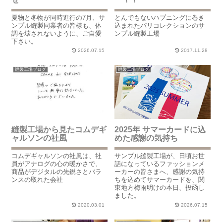
夏物と冬物が同時進行の7月、サ
とんでもないハプニングに巻き
ンプル縫製同業者の皆様も、体
込まれたパリコレクションのサ
調を壊されないように、ご自愛
ンプル縫製工場
下さい。
2026.07.15
2017.11.28
縫製工場ブログ
縫製工場ブログ
縫製工場から見たコムデギ
2025年 サマーカードに込
ャルソンの社風
めた感謝の気持ち
コムデギャルソンの社風は、社
サンプル縫製工場が、日頃お世
員がアナログの心の暖かさで、
話になっているファッションメ
商品がデジタルの先鋭さとバラ
ーカーの皆さまへ、感謝の気持
ンスの取れた会社
ちを込めてサマーカードを、関
東地方梅雨明けの本日、投函し
ました。
2020.03.01
2026.07.15