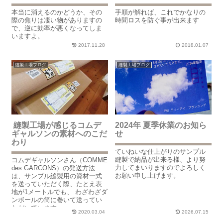
本当に消えるのかどうか、その
手順が解れば、これでかなりの
際の焦りは凄い物がありますの
時間ロスを防ぐ事が出来ます
で、逆に効率が悪くなってしま
いますよ。
2017.11.28
2018.01.07
縫製工場ブログ
縫製工場ブログ
縫製工場が感じるコムデ
2024年 夏季休業のお知ら
ギャルソンの素材へのこだ
せ
わり
ていねいな仕上がりのサンプル
縫製で納品が出来る様、より努
コムデギャルソンさん（COMME
力してまいりますのでよろしく
des GARCONS）の発送方法
お願い申し上げます。
は、サンプル縫製用の資材一式
を送っていただく際、たとえ表
地が1メートルでも、 わざわざダ
ンボールの筒に巻いて送ってい
ただいています。
2020.03.04
2026.07.15