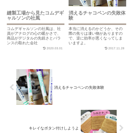
縫製工場から見たコムデギ
消えるチャコペンの失敗体
ャルソンの社風
験
コムデギャルソンの社風は、社
本当に消えるのかどうか、その
員がアナログの心の暖かさで、
際の焦りは凄い物がありますの
商品がデジタルの先鋭さとバラ
で、逆に効率が悪くなってしま
ンスの取れた会社
いますよ。
2020.03.01
2017.11.28
消えるチャコペンの失敗体験
キレイなボタン付けしようよ