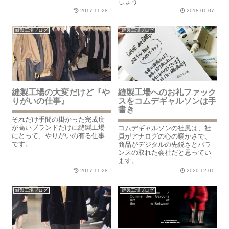
しょう
2017.11.28
2018.01.07
縫製工場ブログ
縫製工場ブログ
縫製工場の大変だけど『や
縫製工場へのお礼ファック
りがいの仕事』
スをコムデギャルソンは手
書き
それだけ手間の掛かった完成度
が高いブランドだけに縫製工場
コムデギャルソンの社風は、社
にとって、やりがいの有る仕事
員がアナログの心の暖かさで、
です。
商品がデジタルの先鋭さとバラ
ンスの取れた会社だと思ってい
ます。
2017.11.28
2020.12.01
縫製工場ブログ
縫製工場ブログ