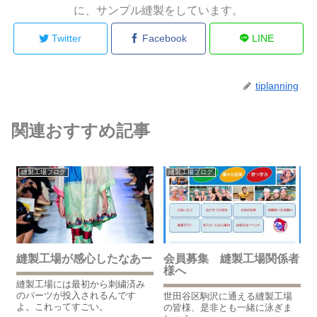
に、サンプル縫製をしています。
Twitter
Facebook
LINE
tiplanning
関連おすすめ記事
縫製工場ブログ
縫製工場ブログ
縫製工場が感心したなあー
会員募集 縫製工場関係者
様へ
縫製工場には最初から刺繍済み
のパーツが投入されるんです
世田谷区駒沢に通える縫製工場
よ。これってすごい。
の皆様、是非とも一緒に泳ぎま