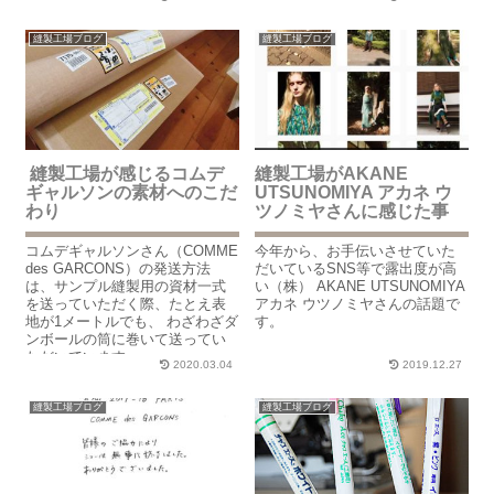
縫製工場ブログ
縫製工場ブログ
縫製工場が感じるコムデ
縫製工場がAKANE
ギャルソンの素材へのこだ
UTSUNOMIYA アカネ ウ
わり
ツノミヤさんに感じた事
コムデギャルソンさん（COMME
今年から、お手伝いさせていた
des GARCONS）の発送方法
だいているSNS等で露出度が高
は、サンプル縫製用の資材一式
い（株） AKANE UTSUNOMIYA
を送っていただく際、たとえ表
アカネ ウツノミヤさんの話題で
地が1メートルでも、 わざわざダ
す。
ンボールの筒に巻いて送ってい
ただいています。
2020.03.04
2019.12.27
縫製工場ブログ
縫製工場ブログ