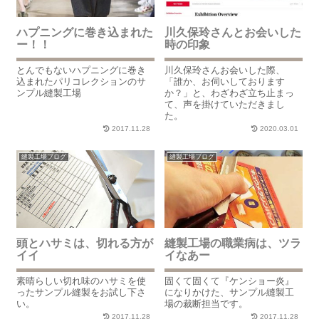
ハプニングに巻き込まれた
川久保玲さんとお会いした
ー！！
時の印象
とんでもないハプニングに巻き
川久保玲さんお会いした際、
込まれたパリコレクションのサ
「誰か、お伺いしております
ンプル縫製工場
か？」と、わざわざ立ち止まっ
て、声を掛けていただきまし
た。
2017.11.28
2020.03.01
縫製工場ブログ
縫製工場ブログ
頭とハサミは、切れる方が
縫製工場の職業病は、ツラ
イイ
イなあー
素晴らしい切れ味のハサミを使
固くて固くて『ケンショー炎』
ったサンプル縫製をお試し下さ
になりかけた、サンプル縫製工
い。
場の裁断担当です。
2017.11.28
2017.11.28