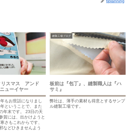
tiplanning
縫製工場ブログ
リークリスマス アンド
板前は『包丁』、縫製職人は『ハ
ーニューイヤー
サミ』
今年もお世話になりまし
弊社は、薄手の素材も得意とするサンプ
の年ということで、また
ル縫製工場です。
の年末です。 23日の天
参賀には、出かけようと
 寒さもこれからです、
邪などひきませんよう