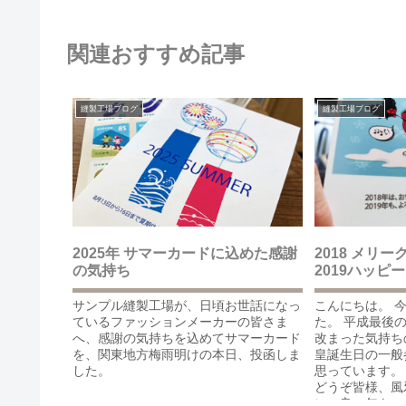
関連おすすめ記事
縫製工場ブログ
縫製工場ブログ
2025年 サマーカードに込めた感謝
2018 メ
の気持ち
2019ハッピ
サンプル縫製工場が、日頃お世話になっ
こんにちは。 
ているファッションメーカーの皆さま
た。 平成最後
へ、感謝の気持ちを込めてサマーカード
改まった気持ち
を、関東地方梅雨明けの本日、投函しま
皇誕生日の一般
した。
思っています。
どうぞ皆様、風
に、良い年を...