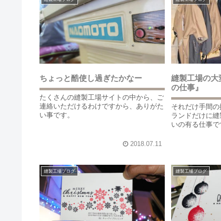
ちょっと酷使し過ぎたかなー
縫製工場の大
の仕事』
たくさんの縫製工場サイトの中から、ご
連絡いただけるわけですから、ありがた
それだけ手間の
い事です。
ランドだけに縫
いの有る仕事で
2018.07.11
縫製工場ブログ
縫製工場ブログ