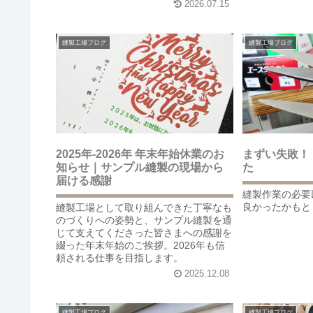
2026.07.15
縫製工場ブログ
縫製工場ブログ
2025年-2026年 年末年始休業のお
まずい失敗！
知らせ｜サンプル縫製の現場から
た
届ける感謝
縫製作業の必要
良かったかもと
縫製工場として取り組んできた丁寧なも
のづくりへの姿勢と、サンプル縫製を通
じて支えてくださった皆さまへの感謝を
綴った年末年始のご挨拶。2026年も信
頼される仕事を目指します。
2025.12.08
縫製工場ブログ
縫製工場ブログ